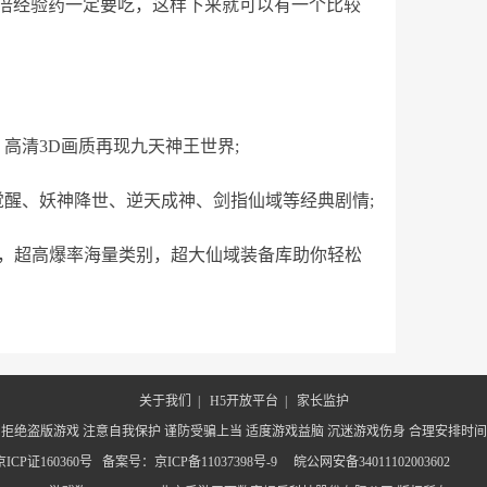
倍经验药一定要吃，这样下来就可以有一个比较
高清3D画质再现九天神王世界;
觉醒、妖神降世、逆天成神、剑指仙域等经典剧情;
落，超高爆率海量类别，超大仙域装备库助你轻松
关于我们
|
H5开放平台
|
家长监护
 拒绝盗版游戏 注意自我保护 谨防受骗上当 适度游戏益脑 沉迷游戏伤身 合理安排时间
ICP证160360号
备案号：京ICP备11037398号-9
皖公网安备34011102003602