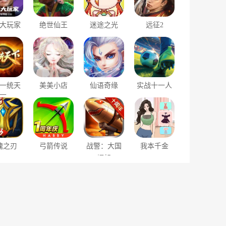
大玩家
绝世仙王
迷途之光
远征2
一统天
美美小店
仙语奇缘
实战十一人
下
魂之刃
弓箭传说
战警：大国
我本千金
崛起