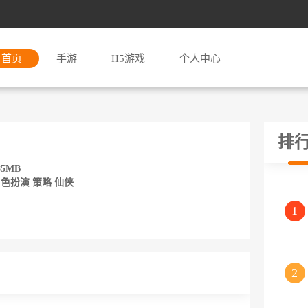
首页
手游
H5游戏
个人中心
排
5MB
色扮演 策略 仙侠
1
2