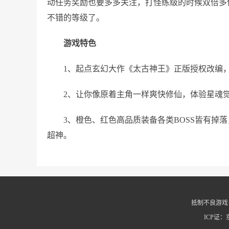
动任务奖励也要多多关注，打怪练级的时候双倍多
不错的等级了。
游戏特色
1、起点玄幻大作《太古神王》正版授权改编，
2、让你像原着主角一样爽快修仙，体验星魂
3、橙色、红色高品质装备各类BOSS皆有掉
超神。
抵制不良游戏
ICP证：京