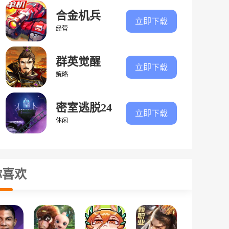
合金机兵
立即下载
经营
群英觉醒
立即下载
策略
密室逃脱24
立即下载
末日危机
休闲
你喜欢