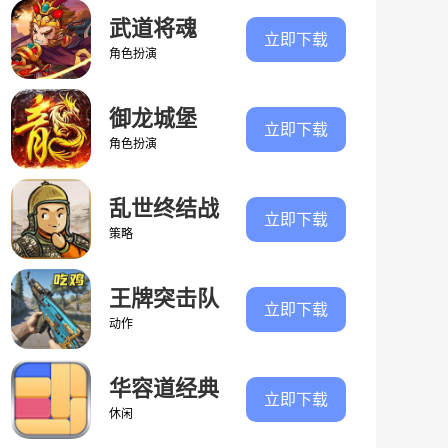
武道将魂
立即下载
角色扮演
御龙城堡
立即下载
角色扮演
乱世终结战
立即下载
策略
王牌突击队
立即下载
动作
华容道经典
立即下载
闯关
休闲