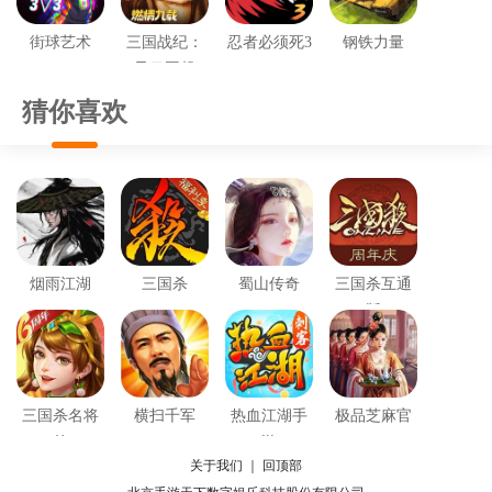
街球艺术
三国战纪：
忍者必须死3
钢铁力量
风云再起
猜你喜欢
烟雨江湖
三国杀
蜀山传奇
三国杀互通
版
三国杀名将
横扫千军
热血江湖手
极品芝麻官
传
游
关于我们
｜
回顶部