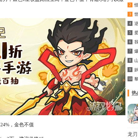
2
3
4
逆
5
6
7
8
9
10
热
24%，金色不值
龙刃