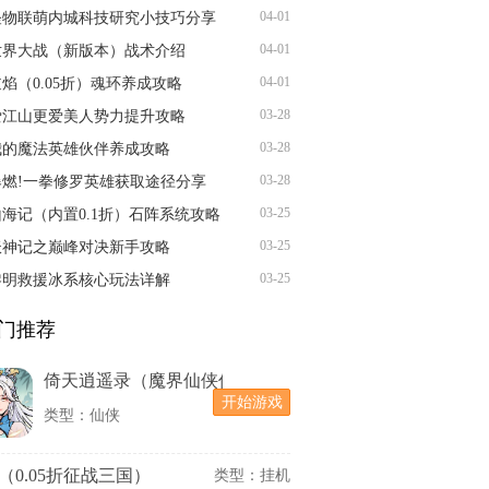
04-01
怪物联萌内城科技研究小技巧分享
04-01
世界大战（新版本）战术介绍
04-01
焰（0.05折）魂环养成攻略
03-28
爱江山更爱美人势力提升攻略
03-28
我的魔法英雄伙伴养成攻略
03-28
爆燃!一拳修罗英雄获取途径分享
03-25
山海记（内置0.1折）石阵系统攻略
03-25
妖神记之巅峰对决新手攻略
03-25
黎明救援冰系核心玩法详解
门推荐
倚天逍遥录（魔界仙侠传）
开始游戏
类型：仙侠
（0.05折征战三国）
类型：挂机