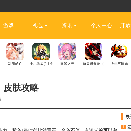
游戏
礼包
资讯
个人中心
开放
）皮肤攻略
瑶
最
1
击力，紫色1星收益比法宝高，金色不值，有追求的可以激