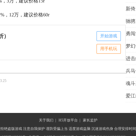
6%，3万，建议价格15r
新倚
开始
2%，12万，建议价格60r
驰骋
开始
勇闯
开始
折）
开始游戏
梦幻
开始
用手机玩
进击
开始
兵马
开始
3.25
魂斗
开始
爱江
开始
开始
关于我们
|
H5开放平台
|
家长监护
 拒绝盗版游戏 注意自我保护 谨防受骗上当 适度游戏益脑 沉迷游戏伤身 合理安排时间