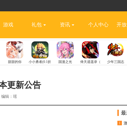
游戏
礼包
资讯
个人中心
开放
版本更新公告
编辑：瑶
最
1