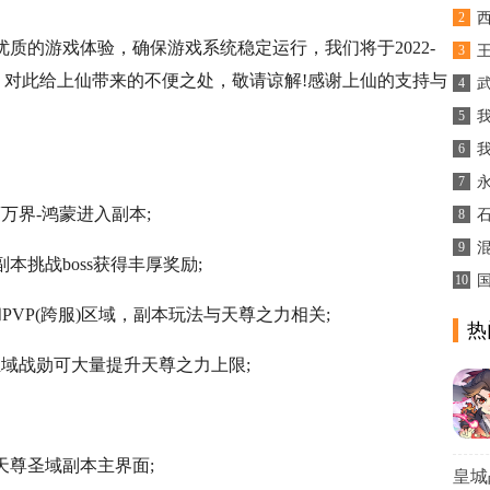
2
质的游戏体验，确保游戏系统稳定运行，我们将于2022-
3
升级维护，对此给上仙带来的不便之处，敬请谅解!感谢上仙的支持与
4
5
6
7
蒙万界-鸿蒙进入副本;
8
9
本挑战boss获得丰厚奖励;
10
)和PVP(跨服)区域，副本玩法与天尊之力相关;
热
圣域战勋可大量提升天尊之力上限;
天尊圣域副本主界面;
皇城