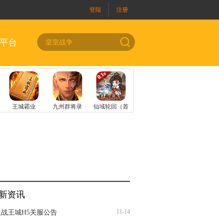
登陆
注册
平台
新资讯
11-14
激战王城H5关服公告