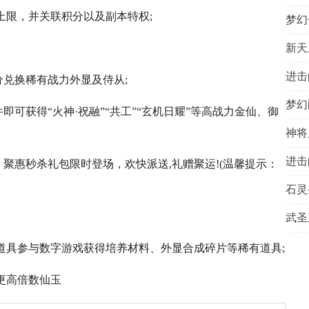
力上限，并关联积分以及副本特权;
梦幻
开始
新天
开始
进击
开始
分兑换稀有战力外显及侍从;
梦幻
开始
即可获得“火神·祝融”“共工”“玄机日耀”等高战力金仙、御
神将
开始
进击
开始
、聚惠秒杀礼包限时登场，欢快派送,礼赠聚运!(温馨提示：
石灵
开始
武圣
开始
开始
奖道具参与数字游戏获得培养材料、外显合成碎片等稀有道具;
利更高倍数仙玉