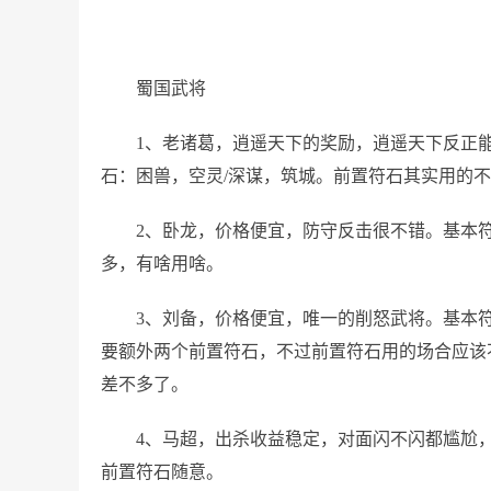
蜀国武将
1、老诸葛，逍遥天下的奖励，逍遥天下反正
石：困兽，空灵/深谋，筑城。前置符石其实用的
2、卧龙，价格便宜，防守反击很不错。基本
多，有啥用啥。
3、刘备，价格便宜，唯一的削怒武将。基本
要额外两个前置符石，不过前置符石用的场合应该
差不多了。
4、马超，出杀收益稳定，对面闪不闪都尴尬
前置符石随意。