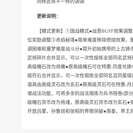
同样武将不一样的调调
更新说明：
【模式更新】①国战模式●战意BUFF效果调
位奖励调整③赤焰秘境●简单难度移除燃烧效果，
调困难和噩梦难度战斗分●提升初始携带的上古铸
武将碎片合并显示，可以一次性熔炼全部同名武将
高级魄石改为将魄●原高级魄石可在特惠-月度兑换
级符石合并显示，可一次性熔炼全部同名且同星级
道具由高级灵石改为玄石●原高级灵石可在特惠-月
增战法功能，可将多余的战法熔炼为兵书残卷(部分
级魄石货币改为将魂，原高级灵石货币改为玄石●
开放吕蒙，孙鲁班和张昭的界限突破●周泰、界王