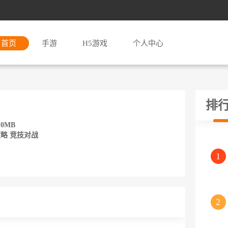
首页
手游
H5游戏
个人中心
排
0MB
略 竞技对战
1
2