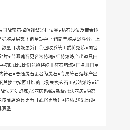
整●国战宝箱掉落调整②排位赛●钻石段位及黄金段
噩梦难度层数下调至5层●下调简单难度战斗分，上
币数量【功能更新】①回收系统Ⅰ武将熔炼●同名
碎片●普通魄石更名为将魂●红将熔炼产出道具由
中按照1比2比例兑换将魄Ⅱ符石熔炼●同名且同星
的符石●普通灵石更名为灵石●专属符石熔炼产出
度兑换中按照1比2的比例兑换玄石Ⅲ战法熔炼●新
战法无法熔炼)②商店系统●新增战法商店●原高
竞技商店道具更新【武将更新】●陶璜即将上线●
异调整