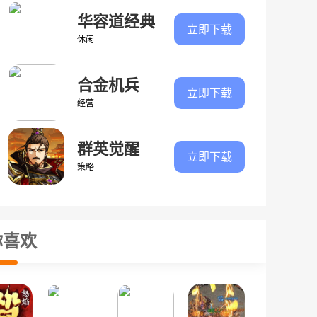
华容道经典
立即下载
闯关
休闲
合金机兵
立即下载
经营
群英觉醒
立即下载
策略
你喜欢