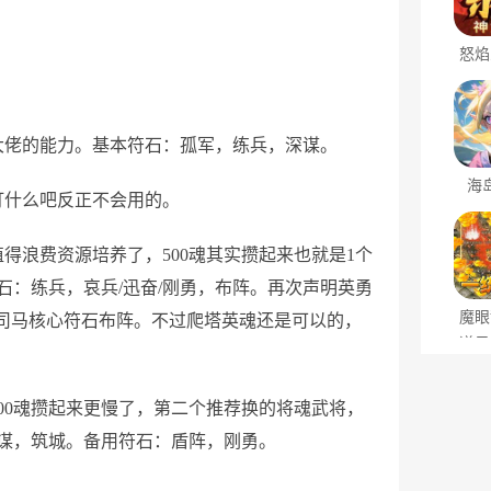
怒焰
大佬的能力。基本符石：孤军，练兵，深谋。
海
打什么吧反正不会用的。
得浪费资源培养了，500魂其实攒起来也就是1个
：练兵，哀兵/迅奋/刚勇，布阵。再次声明英勇
魔眼
，司马核心符石布阵。不过爬塔英魂还是可以的，
道风
00魂攒起来更慢了，第二个推荐换的将魂武将，
谋，筑城。备用符石：盾阵，刚勇。