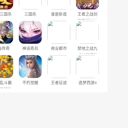
三国杀
三国杀
谁是卧底
王者之战剑
舞高爆封神
榜
岛传奇
神话奇兵
商业都市
禁地之战九
成神器沉默
乱斗霸
不朽觉醒
王者征途
造梦西游4
云沉默