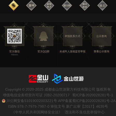
举报联系方式
公示查询
官方微信
官方QQ群
未成年人游戏监管举报
查看公示查询
moyusy
Copyright © 2020-2025
成都金山世游聚方科技有限公司
版权所有
增值电信业务经营许可证 川B2-20200717
蜀ICP备2020028281号-1
川公网安备51019002003221号 APP备案蜀ICP备2020028281号-2A
ISBN 978-7-7979-7987-0 审批文号 新广出审【2017】4635号
《中华人民共和国网络安全法》
违法和不良信息举报中心