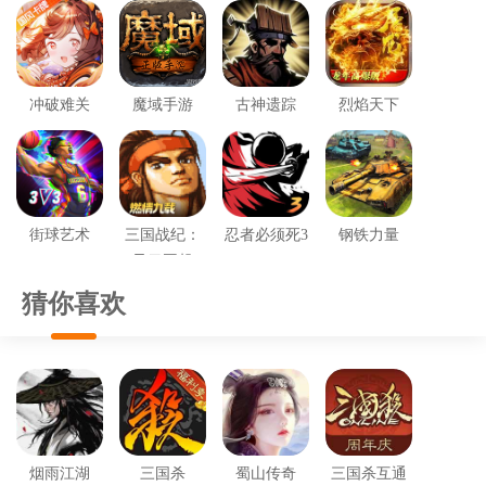
冲破难关
魔域手游
古神遗踪
烈焰天下
街球艺术
三国战纪：
忍者必须死3
钢铁力量
风云再起
猜你喜欢
烟雨江湖
三国杀
蜀山传奇
三国杀互通