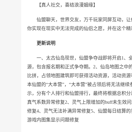
【真人社交，喜结浪漫姻缘】
仙盟聊天，世界交友，万千玩家同屏互动，让
你实现在现实中无法完成的仙侣之愿，并在这个精
更新说明
一、太古仙岛现世，仙盟争夺战即将开启1、
源，包含报名期和正式争夺期。2、仙岛地图之中的
比拼，占领地图建筑即可获得活动资源，活动资源
本仙盟的“大本营”，“大本营”被占领后将无法继
示，分有个人排行和仙盟排行，最终将根据总积分进
真气系数异常修复2、灵气上限增加的buff未生
修复4、灵气无法补满异常修复5、仙盟每日结算的
游戏内图集显示问题修复