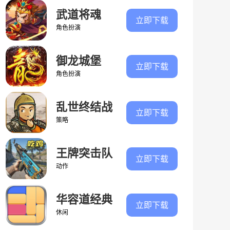
武道将魂
立即下载
角色扮演
御龙城堡
立即下载
角色扮演
乱世终结战
立即下载
策略
王牌突击队
立即下载
动作
华容道经典
立即下载
闯关
休闲