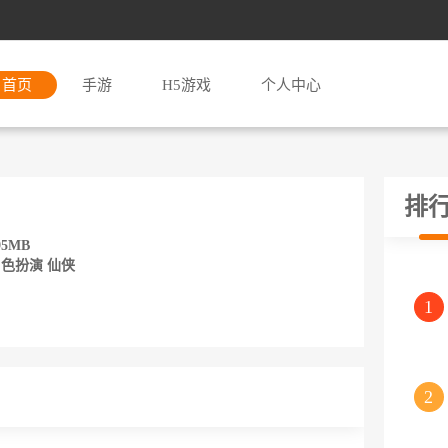
首页
手游
H5游戏
个人中心
排
5MB
色扮演 仙侠
1
2