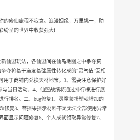
你的修仙旅程不寂寞。浪漫姻缘，万里挑一，助
彩纷呈的世界中收获强大!
全新仙盟玩法，各仙盟间在仙岛地图之中争夺资
争夺将基于道友基础属性转化成的“灵气值”互相
可用于商铺内兑换天材地宝。3、需要注意保护好
续参与当日活动。4、仙盟战绩将通过排行榜进行展
行排名。二、bug修复1、灵童装扮塑魂增加的
效问题修复3、菩提果提示材料不足无法全部使用异常
界面显示问题修复6、个人成就领取异常修复7、