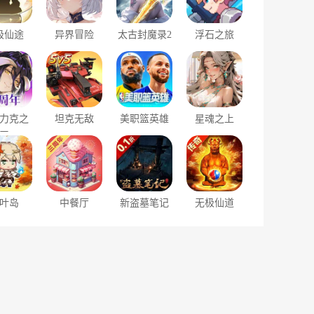
极仙途
异界冒险
太古封魔录2
浮石之旅
力克之
坦克无敌
美职篮英雄
星魂之上
王
叶岛
中餐厅
新盗墓笔记
无极仙道