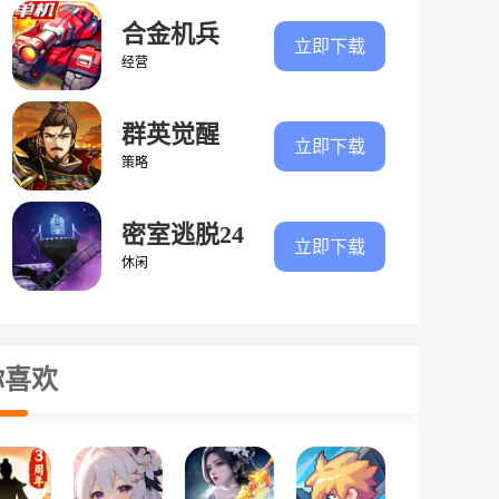
合金机兵
立即下载
经营
群英觉醒
立即下载
策略
密室逃脱24
立即下载
末日危机
休闲
你喜欢