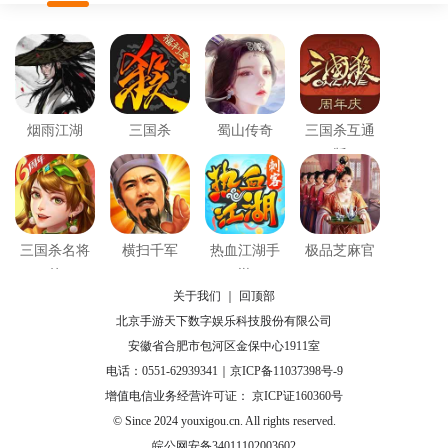
烟雨江湖
三国杀
蜀山传奇
三国杀互通
版
三国杀名将
横扫千军
热血江湖手
极品芝麻官
传
游
关于我们
｜
回顶部
北京手游天下数字娱乐科技股份有限公司
安徽省合肥市包河区金保中心1911室
电话：0551-62939341｜
京ICP备11037398号-9
增值电信业务经营许可证： 京ICP证160360号
© Since 2024 youxigou.cn. All rights reserved.
皖公网安备34011102003602