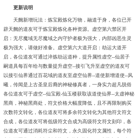
更新说明
天阙新增玩法：炼宝殿炼化万物，融道于身，各位已开
辟天阙的道友可于炼宝殿炼化各种资源。虚空第六禁区开
启：无尽魔域无尽魔域之内守护者极为强大，内部凶恶生灵
极为强大，请做好准备。虚空第六大道开启：劫运大道开
启，各位道友可通过淬炼劫运道种，提升属性虚空--仙居子
嗣道具每百年给与数量提升虚空--接引飞升至虚空的道友可
以接引仙界通过百花域的道友至虚空仙界--道使新增道使--风
曦，传闻是上古圣皇后裔的神秘修真者，一身实力超凡脱俗
各位道友可于虚空--仙宝殿-仙玉楼获取该道使仙界--太虚神秘
黑商，神秘黑商处，符文价格大幅度降低，且不再限制购买
次数符文转化，各位道友可将多余符文转化为其他符文符文
合成，各位道友可将低级符文合成为高级符文符文刻印，各
位道友可通过消耗符尘和符文，永久固化符文属性，每个符