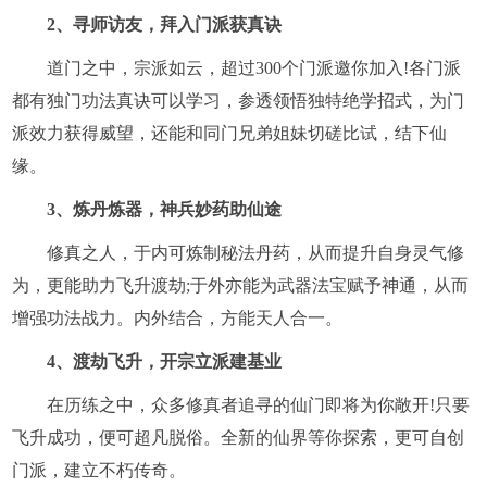
2、寻师访友，拜入门派获真诀
道门之中，宗派如云，超过300个门派邀你加入!各门派
都有独门功法真诀可以学习，参透领悟独特绝学招式，为门
派效力获得威望，还能和同门兄弟姐妹切磋比试，结下仙
缘。
3、炼丹炼器，神兵妙药助仙途
修真之人，于内可炼制秘法丹药，从而提升自身灵气修
为，更能助力飞升渡劫;于外亦能为武器法宝赋予神通，从而
增强功法战力。内外结合，方能天人合一。
4、渡劫飞升，开宗立派建基业
在历练之中，众多修真者追寻的仙门即将为你敞开!只要
飞升成功，便可超凡脱俗。全新的仙界等你探索，更可自创
门派，建立不朽传奇。