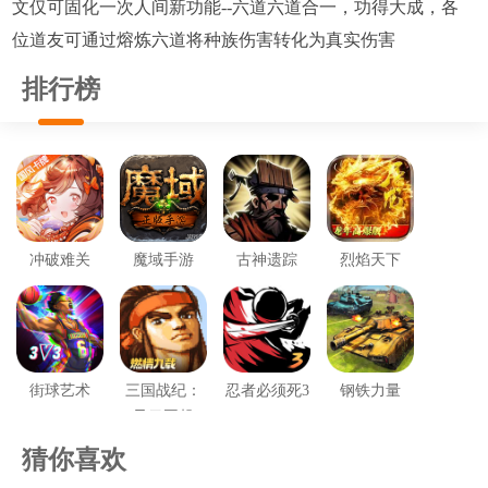
文仅可固化一次人间新功能--六道六道合一，功得大成，各
位道友可通过熔炼六道将种族伤害转化为真实伤害
排行榜
冲破难关
魔域手游
古神遗踪
烈焰天下
街球艺术
三国战纪：
忍者必须死3
钢铁力量
风云再起
猜你喜欢