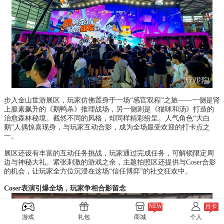
步入金山世游展区，玩家仿佛置身于一场“感官双程”之旅——一侧是肾
上腺素飙升的《鹅鸭杀》推理战场，另一侧则是《猫咪和汤》打造的
治愈森林秘境。截然不同的风格，却同样精彩纷呈。人气角色“大白
鹅”人偶惊喜现身，与玩家互动合影，成为全场最受欢迎的打卡点之
一。
展区还设有丰富的互动任务挑战，玩家通过完成任务，可解锁限定周
边与神秘大礼。紧张刺激的游戏之余，主题拍照区还提供与Coser合影
的机会，让玩家全方位沉浸在这场“信任博弈”的社交狂欢中。
Coser表演引爆全场，玩家争相合影留念
NEW
月卡
游戏
礼包
商城
个人