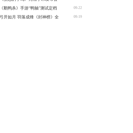
09-22
《鹅鸭杀》手游“鸭轴”测试定档
09-19
弓开如月 羽落成锋《封神榜》全