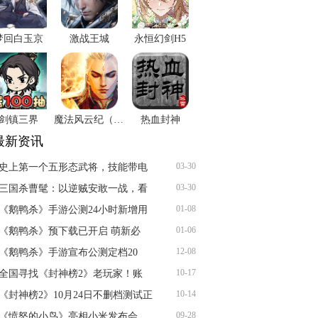
梦回白玉京
激战王城
永恒幻剑H5
剑镇三界
魔法风云纪（0.1折除魔斩仙）
热血封神
最新资讯
03-30
史上第一个五形态武将，技能带电
03-30
三国杀曹髦：以逆贼安敢一战，看
01-08
《鹅鸭杀》手游公测24小时新增用
01-06
《鹅鸭杀》预下载已开启 萌新必
12-08
《鹅鸭杀》手游宣布公测定档20
10-17
全国寻找《封神榜2》老玩家！账
10-14
《封神榜2》10月24日不删档测试正
09-28
《愤怒的小鸟》亮相小米发布会