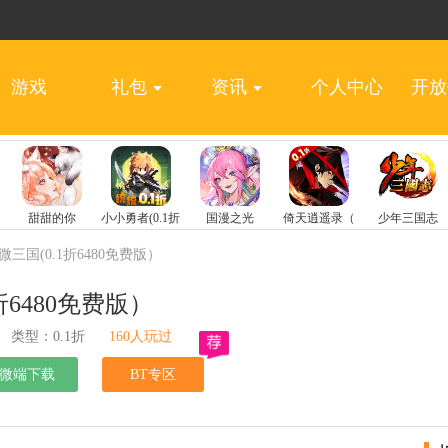
游戏
礼包
资讯
个人中心
开放
微三国(0.1折6480免费版）
折6480免费版）
类型：0.1折
160人玩过
微端下载
BT专区