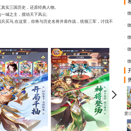
汇真实三国历史，还原经典人物。
微
一城之主，搅动天下风云;
兵买马;在这里，你将与历史名将并肩作战，统领三军，讨伐不
微
微
微
微
爱